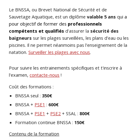
Le BNSSA, ou Brevet National de Sécurité et de
Sauvetage Aquatique, est un diplôme
valable 5 ans
qui
a
pour objectif de former des
professionnels
compétents et qualifiés
d'assurer la
sécurité des
baigneurs
sur les plages surveillées, les plans d'eau ou les
piscines. Il ne permet néanmoins pas l'enseignement de la
natation.
Surveiller les plages avec nous
.
Pour
suivre les entrainements spécifiques et t'inscrire à
l'examen
,
contacte-nous
!
Coût des formations :
BNSSA seul
:
350€
BNSSA +
PSE1
:
600€
BNSSA +
PSE1
+
PSE2
+ SSAL
:
800
€
Formation continue BNSSA
:
1
5
0€
Contenu de la formation