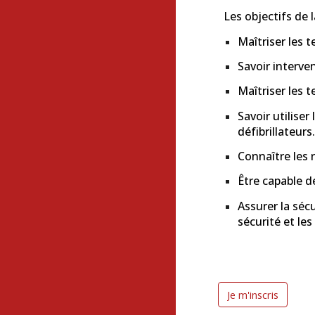
Les objectifs de 
Maîtriser les t
Savoir interve
Maîtriser les 
Savoir utilise
défibrillateurs
Connaître les 
Être capable d
Assurer la séc
sécurité et le
Je m'inscris