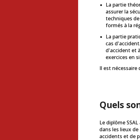
La partie théo
assurer la séc
techniques de 
formés à la ré
La partie prat
cas d'accident
d'accident et 
exercices en s
Il est nécessaire 
Quels son
Le diplôme SSAL 
dans les lieux de
accidents et de p