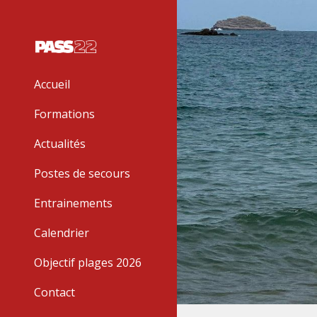
Sk
Accueil
Formations
Actualités
Postes de secours
Entrainements
Calendrier
Objectif plages 2026
Contact